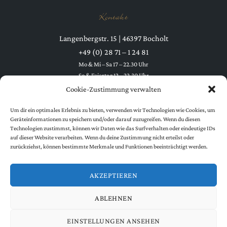
Kontakt
Langenbergstr. 15 | 46397 Bocholt
+49 (0) 28 71 – 1 24 81
Mo & Mi – Sa 17 – 22.30 Uhr
So & Feiertag 12 – 22.30 Uhr
Dienstag Ruhetag
Cookie-Zustimmung verwalten
Um dir ein optimales Erlebnis zu bieten, verwenden wir Technologien wie Cookies, um
Geräteinformationen zu speichern und/oder darauf zuzugreifen. Wenn du diesen
Technologien zustimmst, können wir Daten wie das Surfverhalten oder eindeutige IDs
auf dieser Website verarbeiten. Wenn du deine Zustimmung nicht erteilst oder
zurückziehst, können bestimmte Merkmale und Funktionen beeinträchtigt werden.
Folgen Sie uns
AKZEPTIEREN
ABLEHNEN
EINSTELLUNGEN ANSEHEN