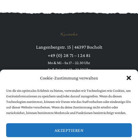
Kontakt
Langenbergstr. 15 | 46397 Bocholt
+49 (0) 28 71 – 1 24 81
Mo & Mi – Sa 17 – 22.30 Uhr
So & Feiertag 12 – 22.30 Uhr
Dienstag Ruhetag
Cookie-Zustimmung verwalten
Um dir ein optimales Erlebnis zu bieten, verwenden wir Technologien wie Cookies, um
Geräteinformationen zu speichern und/oder darauf zuzugreifen. Wenn du diesen
Technologien zustimmst, können wir Daten wie das Surfverhalten oder eindeutige IDs
auf dieser Website verarbeiten. Wenn du deine Zustimmung nicht erteilst oder
zurückziehst, können bestimmte Merkmale und Funktionen beeinträchtigt werden.
Folgen Sie uns
AKZEPTIEREN