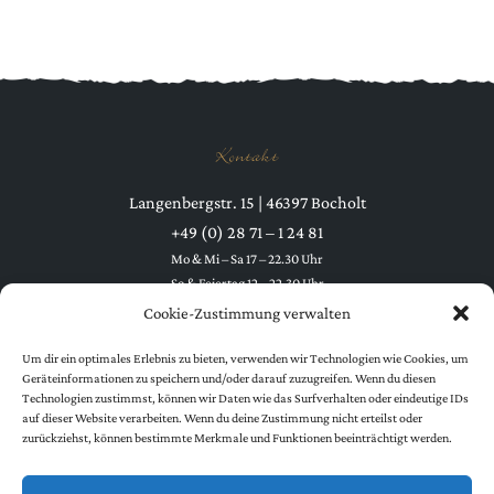
Kontakt
Langenbergstr. 15 | 46397 Bocholt
+49 (0) 28 71 – 1 24 81
Mo & Mi – Sa 17 – 22.30 Uhr
So & Feiertag 12 – 22.30 Uhr
Dienstag Ruhetag
Cookie-Zustimmung verwalten
Um dir ein optimales Erlebnis zu bieten, verwenden wir Technologien wie Cookies, um
Geräteinformationen zu speichern und/oder darauf zuzugreifen. Wenn du diesen
Technologien zustimmst, können wir Daten wie das Surfverhalten oder eindeutige IDs
auf dieser Website verarbeiten. Wenn du deine Zustimmung nicht erteilst oder
zurückziehst, können bestimmte Merkmale und Funktionen beeinträchtigt werden.
Folgen Sie uns