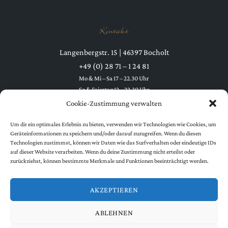
Kontakt
Langenbergstr. 15 | 46397 Bocholt
+49 (0) 28 71 – 1 24 81
Mo & Mi – Sa 17 – 22.30 Uhr
So & Feiertag 12 – 22.30 Uhr
Dienstag Ruhetag
Cookie-Zustimmung verwalten
Um dir ein optimales Erlebnis zu bieten, verwenden wir Technologien wie Cookies, um
Geräteinformationen zu speichern und/oder darauf zuzugreifen. Wenn du diesen
Technologien zustimmst, können wir Daten wie das Surfverhalten oder eindeutige IDs
auf dieser Website verarbeiten. Wenn du deine Zustimmung nicht erteilst oder
zurückziehst, können bestimmte Merkmale und Funktionen beeinträchtigt werden.
Folgen Sie uns
AKZEPTIEREN
ABLEHNEN