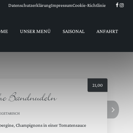
Datenschutzerklärung
Impressum
Cookie-Richtlinie
OME
UNSER MENÜ
SAISONAL
ANFAHRT
21,00
sche Bandnudeln
VEGETARISCH
ubergine, Champignons in einer Tomatensauce