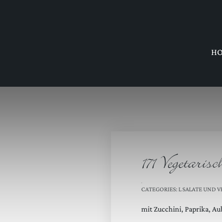
H
171 Vegetari
CATEGORIES:
L SALATE UND 
mit Zucchini, Paprika, A