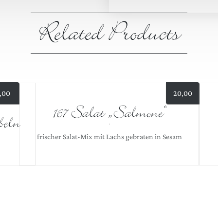
Related Products
,00
20,00
167 Salat „Salmone“
beln
frischer Salat-Mix mit Lachs gebraten in Sesam